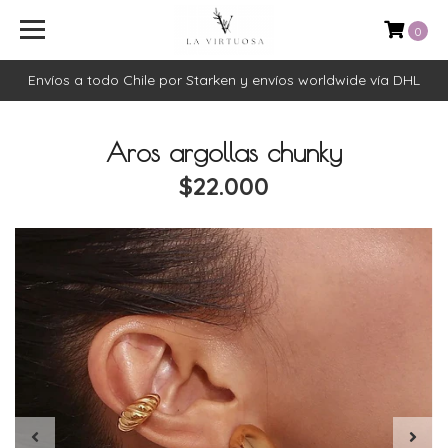
0
Envíos a todo Chile por Starken y envíos worldwide vía DHL
Aros argollas chunky
$22.000