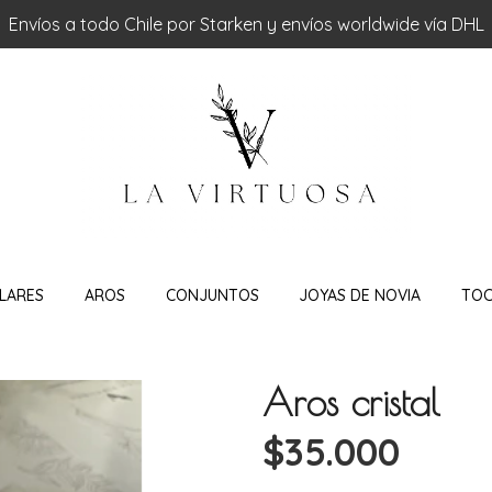
Envíos a todo Chile por Starken y envíos worldwide vía DHL
LARES
AROS
CONJUNTOS
JOYAS DE NOVIA
TO
Aros cristal
$35.000