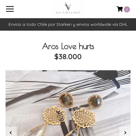
0
Envíos a todo Chile por Starken y envíos worldwide vía DHL
Aros Love hurts
$38.000