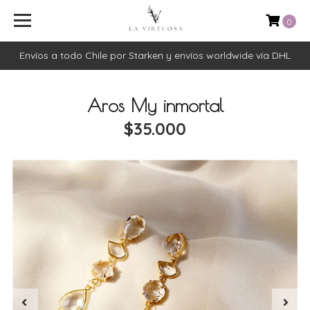
0
Envíos a todo Chile por Starken y envíos worldwide vía DHL
Aros My inmortal
$35.000