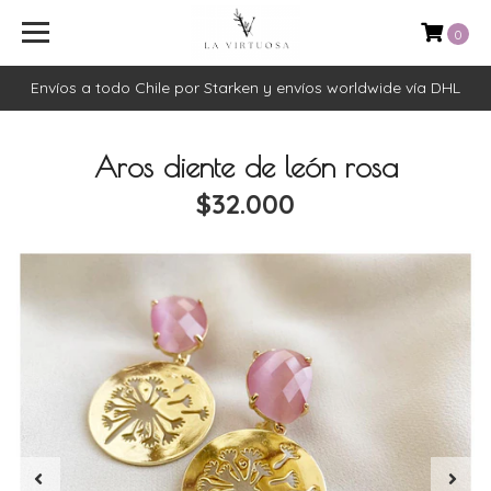
0
Envíos a todo Chile por Starken y envíos worldwide vía DHL
Aros diente de león rosa
$32.000