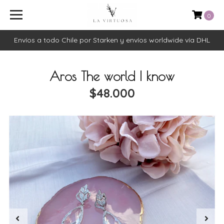
0
Envíos a todo Chile por Starken y envíos worldwide vía DHL
Aros The world I know
$48.000