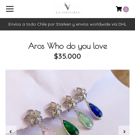
0
Envíos a todo Chile por Starken y envíos worldwide vía DHL
Aros Who do you love
$35.000