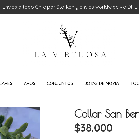
Envíos a todo Chile por Starken y envíos worldwide vía DHL
LARES
AROS
CONJUNTOS
JOYAS DE NOVIA
TO
Collar San Ben
$38.000