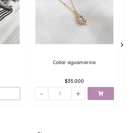
Collar aguamarina
C
$35.000
-
+