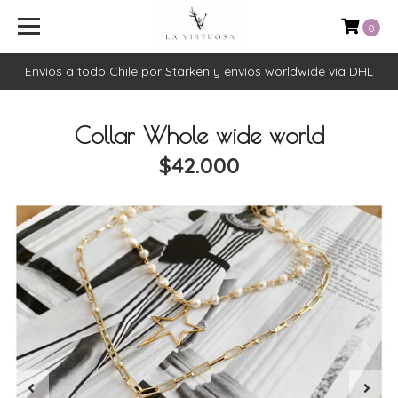
0
Envíos a todo Chile por Starken y envíos worldwide vía DHL
Collar Whole wide world
$42.000