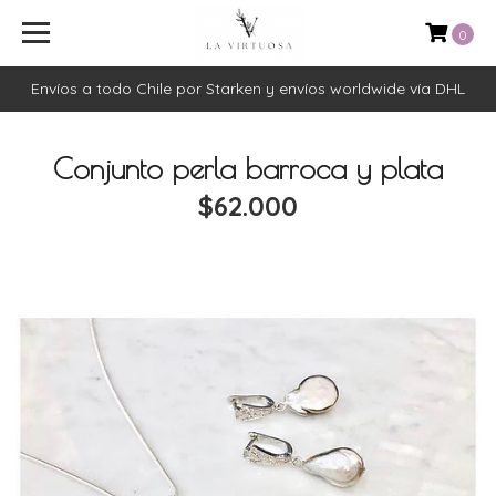
0
Envíos a todo Chile por Starken y envíos worldwide vía DHL
Conjunto perla barroca y plata
$62.000