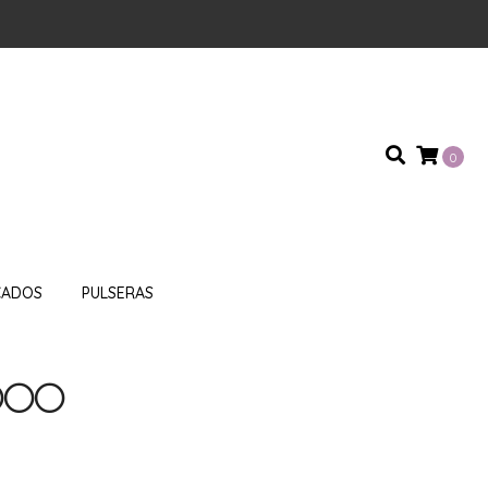
0
CADOS
PULSERAS
.000