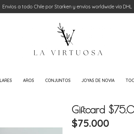
Envíos a todo Chile por Starken y envíos worldwide vía DHL
LARES
AROS
CONJUNTOS
JOYAS DE NOVIA
TO
Giftcard $75
$75.000