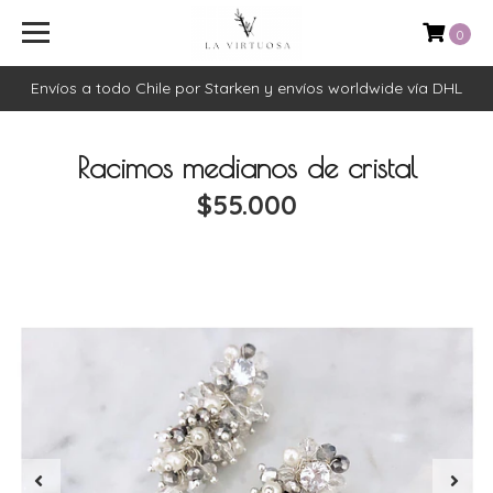
0
Envíos a todo Chile por Starken y envíos worldwide vía DHL
Racimos medianos de cristal
$55.000