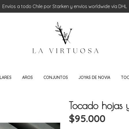
Envíos a todo Chile por Starken y envíos worldwide vía DHL
LARES
AROS
CONJUNTOS
JOYAS DE NOVIA
TO
Tocado hojas y 
$95.000