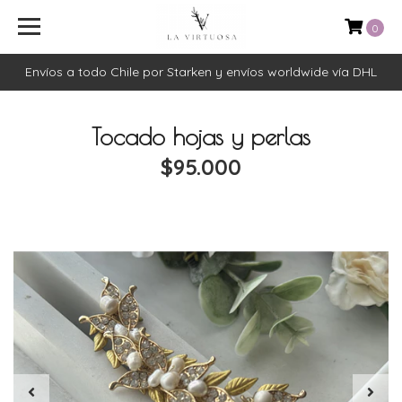
0
Envíos a todo Chile por Starken y envíos worldwide vía DHL
Tocado hojas y perlas
$95.000