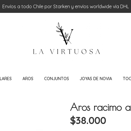
Envíos a todo Chile por Starken y envíos worldwide vía DHL
LARES
AROS
CONJUNTOS
JOYAS DE NOVIA
TO
Aros racimo a
$38.000